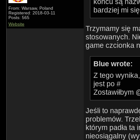
końcu są nazw
bardziej mi si
From: Warsaw, Poland
Registered: 2018-03-11
Posts: 565
Website
Trzymamy się mat
stosowanych. Nie
game czcionka nie
Blue wrote:
Z tego wynika,
jest po #
Zostawiłbym @
Jeśli to naprawd
problemów. Trze
którym padła ta 
nieosiągalny (w