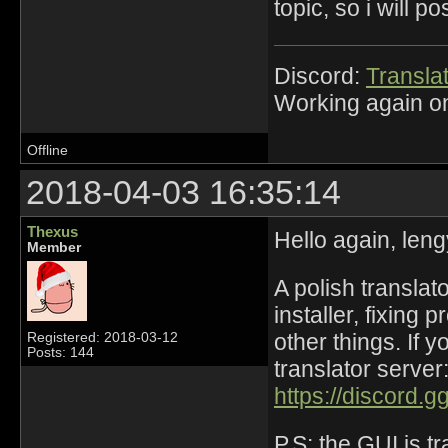
topic, so i will po
Discord:
Translat
Working again on
Offline
2018-04-03 16:35:14
Thexus
Hello again, leng
Member
A polish translat
installer, fixing
other things. If 
Registered: 2018-03-12
Posts: 144
translator server
https://discord.
P.S: the GUI is tr