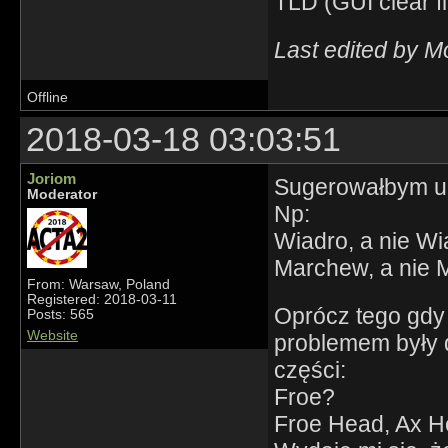
TLD (GUI clear fi
Last edited by M
Offline
2018-03-18 03:03:51
Joriom
Sugerowałbym un
Moderator
Np:
Wiadro, a nie W
Marchew, a nie
From: Warsaw, Poland
Registered: 2018-03-11
Oprócz tego gdy
Posts: 565
Website
problemem były d
części:
Froe?
Froe Head, Ax H