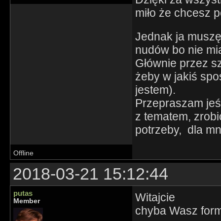
miło że chcesz 
Jednak ja muszę
nudów bo nie mia
Głównie przez sz
żeby w jakiś sp
jestem).
Przepraszam jeśl
z tematem, zrobi
potrzeby, dla mn
Offline
2018-03-21 15:12:44
putas
Witajcie
Member
chyba Wasz formu