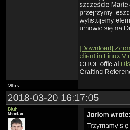
szczęście Martek 
przejrzymy jeszc
wylistujemy ele
umówić się na D
[Download] Zoo
client in Linux Vi
OHOL official
Di
Crafting Refere
Offline
2018-03-20 16:17:05
Bluh
Joriom wrote
Member
Trzymamy się m