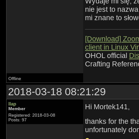
Wydaje mi się, ż
nie jest to nazw
mi znane to słow
[Download] Zoo
client in Linux Vi
OHOL official
Di
Crafting Refere
Offline
2018-03-18 08:21:29
llap
Hi Mortek141,
Member
Registered: 2018-03-08
thanks for the t
Posts: 97
unfortunately do