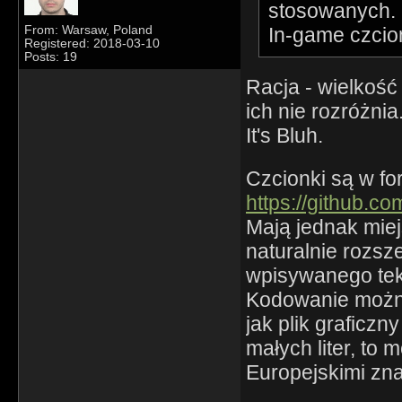
stosowanych. N
In-game czcion
From: Warsaw, Poland
Registered: 2018-03-10
Posts: 19
Racja - wielkość 
ich nie rozróżnia
It's Bluh.
Czcionki są w fo
https://github.c
Mają jednak mie
naturalnie rozsz
wpisywanego teks
Kodowanie można
jak plik graficzn
małych liter, to
Europejskimi zn