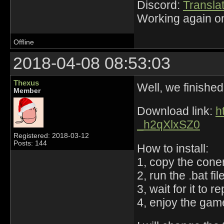
Discord:
Translat
Working again on
Offline
2018-04-08 08:53:03
Thexus
Well, we finished 
Member
Download link:
h
_h2qXlxSZ0
Registered: 2018-03-12
Posts: 144
How to install:
1, copy the conen
2, run the .bat fil
3, wait for it to r
4, enjoy the gam