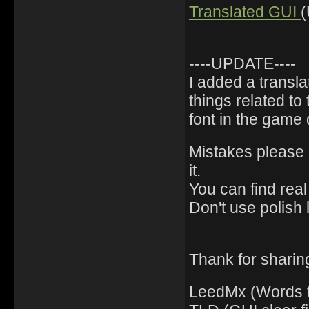
Translated GUI
----UPDATE----
I added a transla
things related to 
font in the game
Mistakes please c
it.
You can find real 
Don't use polish l
Thank for sharing 
LeedMx (Words t