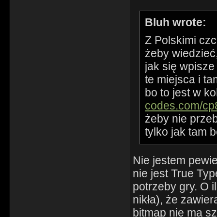
Bluh wrote:
Z Polskimi czc
żeby wiedzieć,
jak się wpisze 
te miejsca i t
bo to jest w k
codes.com/cp
żeby nie przeb
tylko jak tam 
Nie jestem pewie
nie jest True Ty
potrzeby gry. O 
nikła), że zawie
bitmap nie ma sz