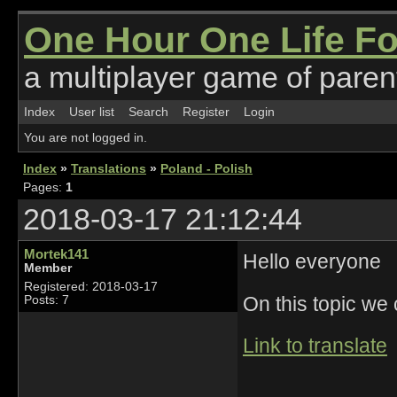
One Hour One Life F
a multiplayer game of parent
Index
User list
Search
Register
Login
You are not logged in.
Index
»
Translations
»
Poland - Polish
Pages:
1
2018-03-17 21:12:44
Mortek141
Hello everyone
Member
Registered: 2018-03-17
On this topic we 
Posts: 7
Link to translate