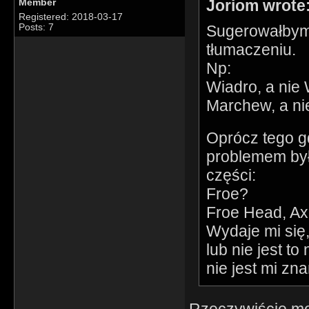
Joriom wrote
Member
Registered: 2018-03-17
Sugerowałbym 
Posts: 7
tłumaczeniu.
Np:
Wiadro, a nie
Marchew, a n
Oprócz tego g
problemem był
części:
Froe?
Froe Head, Ax
Wydaje mi się
lub nie jest 
nie jest mi zn