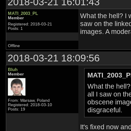
2018-03-21 16:01:43
MATI_2003_PL
What the hell? I w
Member
saw on the linke
Registered: 2018-03-21
Posts: 1
images. A moderat
Offline
2018-03-21 18:09:56
Bluh
MATI_2003_P
Member
What the hell? 
all I saw on t
obscene images
From: Warsaw, Poland
Registered: 2018-03-10
disgraceful.
Posts: 19
It's fixed now an