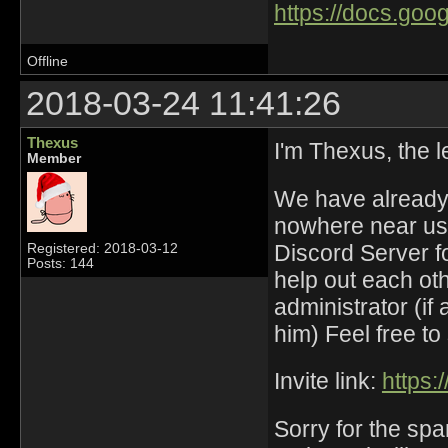
https://docs.goo
Offline
2018-03-24 11:41:26
Thexus
I'm Thexus, the 
Member
We have already 
nowhere near us. 
Discord Server fo
Registered: 2018-03-12
Posts: 144
help out each oth
administrator (if
him) Feel free to
Invite link:
https:
Sorry for the sp