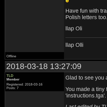
Have fun with tra
Polish letters too
llap Oli
llap Olli
Offline
2018-03-18 13:27:09
TLD
Glad to see you
Member
Registered: 2018-03-16
You made a tiny t
Posts: 7
'instructions.tga'
Last edited by T