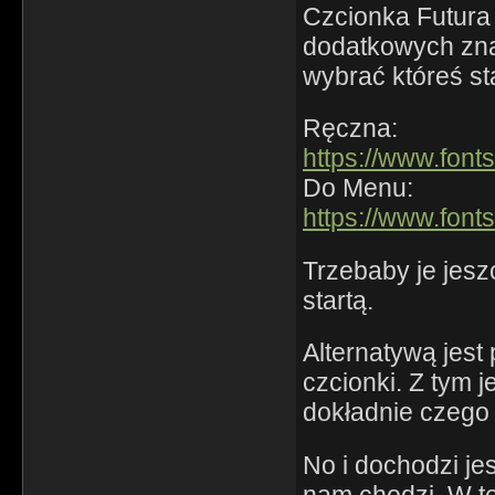
Czcionka Futura 
dodatkowych zna
wybrać któreś st
Ręczna:
https://www.font
Do Menu:
https://www.font
Trzebaby je jesz
startą.
Alternatywą jest
czcionki. Z tym 
dokładnie czego
No i dochodzi jes
nam chodzi. W te