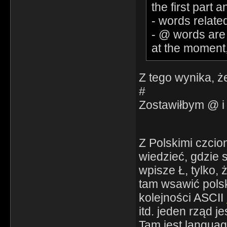
the first part 
- words relate
- @ words are
at the moment
Z tego wynika, ż
#
Zostawiłbym @ i
Z Polskimi czcion
wiedzieć, gdzie s
wpisze Ł, tylko, 
tam wsawić polsk
kolejności ASCII
itd. jeden rząd j
Tam jest language