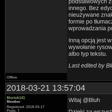
podstawowych zn
innego. Bez edyc
nieużywane znaki
formie po tłumac
wprowadzania po
Inną opcją jest 
wywołanie rysowa
albo typ tekstu.
Last edited by B
Offline
2018-03-21 13:57:04
Mortek141
Witaj @Bluh
Member
Registered: 2018-03-17
Dzięki za wszys
Posts: 7