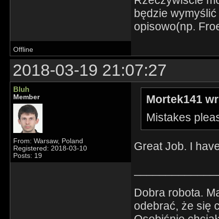
Rzeczywiście mo
będzie wymyślić 
opisowo(np. Fro
Offline
2018-03-19 21:07:27
Bluh
Mortek141 wr
Member
Mistakes plea
From: Warsaw, Poland
Great Job. I have
Registered: 2018-03-10
Posts: 19
_____________
Dobra robota. M
odebrać, że się 