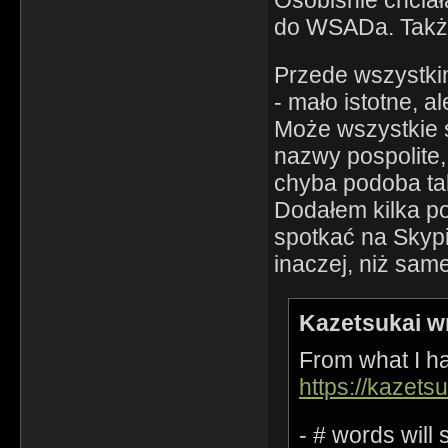
Osobiśnie chcia
do WSADa. Także
Przede wszystki
- mało istotne, a
Może wszystkie s
nazwy pospolite,
chyba podoba ta
Dodałem kilka po
spotkać na Skypi
inaczej, niż sam
Kazetsukai w
From what I ha
https://kazets
- # words will