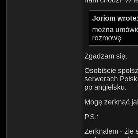
Joriom wrote
można umówić 
rozmowę.
Zgadzam się.
Osobiście spols
serwerach Polski
po angielsku.
Mogę zerknąć jak
P.S.:
Zerknąłem - źle 