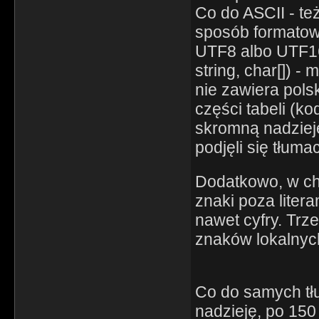
Co do ASCII - te
sposób formatowa
UTF8 albo UTF16 (
string, char[]) 
nie zawiera pols
części tabeli (k
skromną nadzieję
podjęli się tłuma
Dodatkowo, w chw
znaki poza liter
nawet cyfry. Trz
znaków lokalnyc
Co do samych tł
nadzieję, po 15