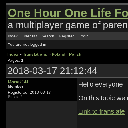
One Hour One Life F
a multiplayer game of parent
Index
User list
Search
Register
Login
You are not logged in.
Index
»
Translations
»
Poland - Polish
Pages:
1
2018-03-17 21:12:44
Mortek141
Hello everyone
Member
Registered: 2018-03-17
On this topic we 
Posts: 7
Link to translate