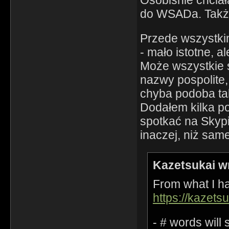
Osobiśnie chcia
do WSADa. Także
Przede wszystki
- mało istotne, a
Może wszystkie s
nazwy pospolite,
chyba podoba ta
Dodałem kilka po
spotkać na Skypi
inaczej, niż sam
Kazetsukai w
From what I ha
https://kazets
- # words will