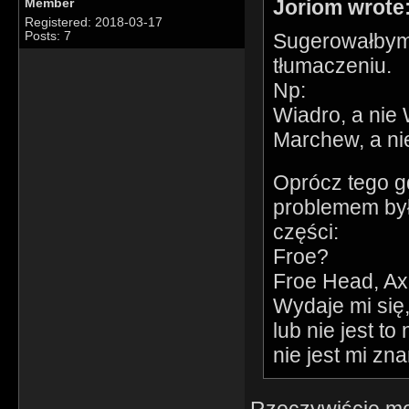
Joriom wrote
Member
Registered: 2018-03-17
Sugerowałbym 
Posts: 7
tłumaczeniu.
Np:
Wiadro, a nie
Marchew, a n
Oprócz tego g
problemem był
części:
Froe?
Froe Head, Ax
Wydaje mi się
lub nie jest 
nie jest mi zn