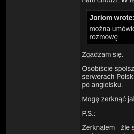
Joriom wrote
można umówić 
rozmowę.
Zgadzam się.
Osobiście spols
serwerach Polski
po angielsku.
Mogę zerknąć jak
P.S.:
Zerknąłem - źle 