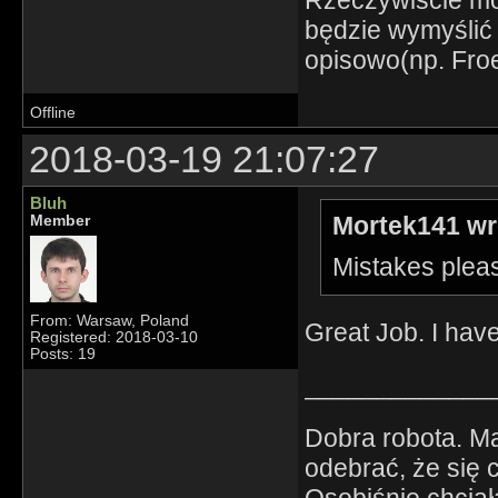
Rzeczywiście mo
będzie wymyślić 
opisowo(np. Fro
Offline
2018-03-19 21:07:27
Bluh
Mortek141 wr
Member
Mistakes plea
From: Warsaw, Poland
Great Job. I have
Registered: 2018-03-10
Posts: 19
_____________
Dobra robota. M
odebrać, że się 