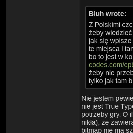
Bluh wrote:
Z Polskimi czc
żeby wiedzieć,
jak się wpisze 
te miejsca i t
bo to jest w k
codes.com/cp
żeby nie przeb
tylko jak tam 
Nie jestem pewie
nie jest True Ty
potrzeby gry. O 
nikła), że zawie
bitmap nie ma sz