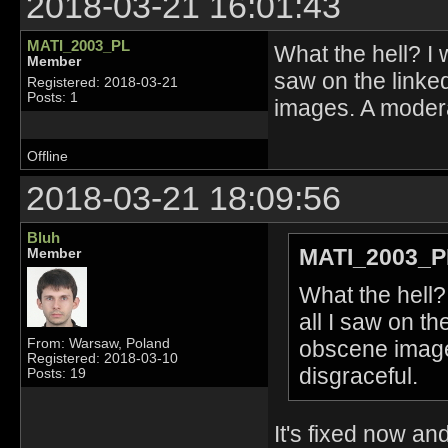
2018-03-21 16:01:43
MATI_2003_PL
What the hell? I w
Member
saw on the linke
Registered: 2018-03-21
Posts: 1
images. A moderat
Offline
2018-03-21 18:09:56
Bluh
MATI_2003_P
Member
What the hell? 
all I saw on t
obscene images
From: Warsaw, Poland
Registered: 2018-03-10
disgraceful.
Posts: 19
It's fixed now an