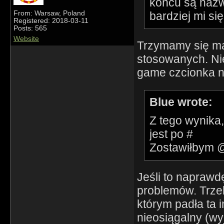
końcu są nazw
bardziej mi si
From: Warsaw, Poland
Registered: 2018-03-11
Posts: 565
Website
Trzymamy się mat
stosowanych. Nie
game czcionka nie
Blue wrote:
Z tego wynika,
jest po #
Zostawiłbym @
Jeśli to naprawd
problemów. Trze
którym padła ta 
nieosiągalny (w