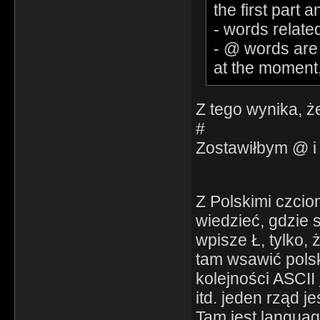
the first part 
- words relate
- @ words are
at the moment
Z tego wynika, ż
#
Zostawiłbym @ i
Z Polskimi czcion
wiedzieć, gdzie s
wpisze Ł, tylko, 
tam wsawić polsk
kolejności ASCII
itd. jeden rząd j
Tam jest language