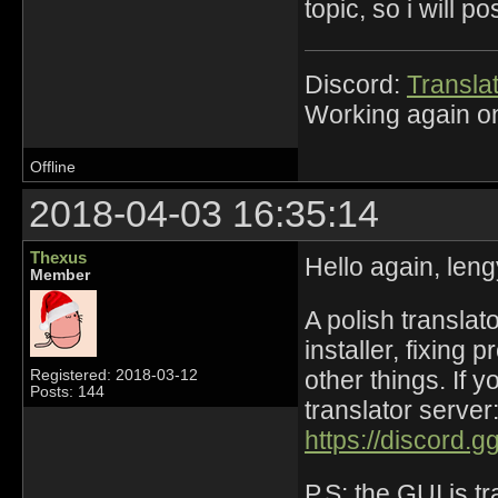
topic, so i will po
Discord:
Translat
Working again on
Offline
2018-04-03 16:35:14
Thexus
Hello again, leng
Member
A polish translat
installer, fixing
other things. If 
Registered: 2018-03-12
Posts: 144
translator server
https://discord.
P.S: the GUI is tr