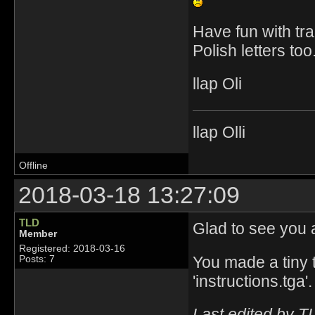
Have fun with tra
Polish letters too
llap Oli
llap Olli
Offline
2018-03-18 13:27:09
TLD
Glad to see you
Member
Registered: 2018-03-16
You made a tiny t
Posts: 7
'instructions.tga'
Last edited by T