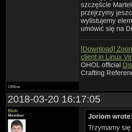
szczęście Martek 
przejrzymy jeszc
wylistujemy ele
umówić się na D
[Download] Zoo
client in Linux Vi
OHOL official
Di
Crafting Refere
Offline
2018-03-20 16:17:05
Bluh
Joriom wrote
Member
Trzymamy się m