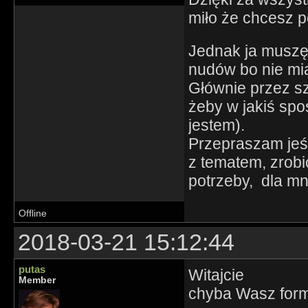
miło że chcesz 
Jednak ja muszę
nudów bo nie mia
Głównie przez sz
żeby w jakiś sp
jestem).
Przepraszam jeśl
z tematem, zrobi
potrzeby, dla mn
Offline
2018-03-21 15:12:44
putas
Witajcie
Member
chyba Wasz formu