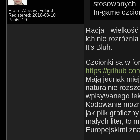
stosowanych. N
In-game czcion
From: Warsaw, Poland
Registered: 2018-03-10
Posts: 19
Racja - wielkość 
ich nie rozróżnia
It's Bluh.
Czcionki są w fo
https://github.c
Mają jednak mie
naturalnie rozsz
wpisywanego teks
Kodowanie można
jak plik graficzn
małych liter, to
Europejskimi zn