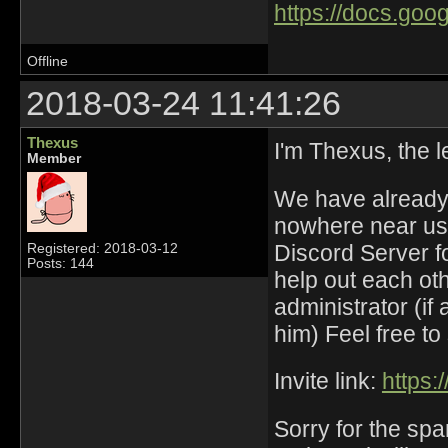
https://docs.goo
Offline
2018-03-24 11:41:26
Thexus
I'm Thexus, the 
Member
We have already 
nowhere near us. 
Discord Server fo
Registered: 2018-03-12
Posts: 144
help out each oth
administrator (if
him) Feel free to
Invite link:
https:
Sorry for the sp