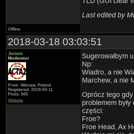
TLD (GUI clear fi
Last edited by M
Offline
2018-03-18 03:03:51
Joriom
Sugerowałbym un
Moderator
Np:
Wiadro, a nie W
Marchew, a nie
From: Warsaw, Poland
Registered: 2018-03-11
Oprócz tego gdy
Posts: 565
Website
problemem były d
części:
Froe?
Froe Head, Ax H