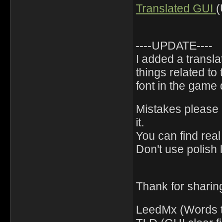
Translated GUI
----UPDATE----
I added a transla
things related to 
font in the game
Mistakes please c
it.
You can find real 
Don't use polish l
Thank for sharing 
LeedMx (Words t