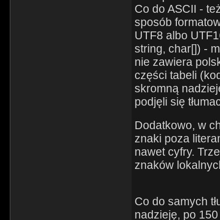
Co do ASCII - te
sposób formatowa
UTF8 albo UTF16 (
string, char[]) 
nie zawiera pols
części tabeli (k
skromną nadzieję
podjęli się tłuma
Dodatkowo, w chw
znaki poza liter
nawet cyfry. Trz
znaków lokalnyc
Co do samych tł
nadzieję, po 15