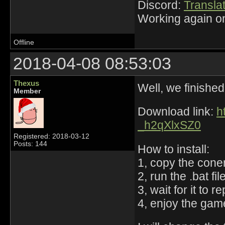
Discord:
Translat
Working again on
Offline
2018-04-08 08:53:03
Thexus
Well, we finished 
Member
Download link:
h
_h2qXlxSZ0
Registered: 2018-03-12
Posts: 144
How to install:
1, copy the conen
2, run the .bat fil
3, wait for it to r
4, enjoy the gam