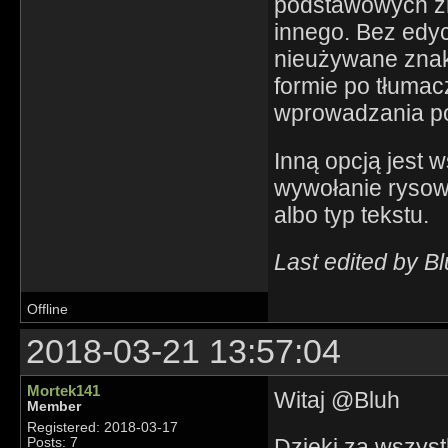
podstawowych zn
innego. Bez edyc
nieużywane znaki
formie po tłumac
wprowadzania po
Inną opcją jest 
wywołanie rysowa
albo typ tekstu.
Last edited by B
Offline
2018-03-21 13:57:04
Mortek141
Witaj @Bluh
Member
Registered: 2018-03-17
Dzięki za wszys
Posts: 7