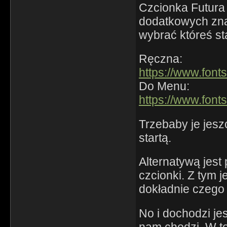
Czcionka Futura 
dodatkowych zna
wybrać któreś st
Ręczna:
https://www.font
Do Menu:
https://www.font
Trzebaby je jesz
startą.
Alternatywą jest
czcionki. Z tym 
dokładnie czego
No i dochodzi jes
nam chodzi. W te